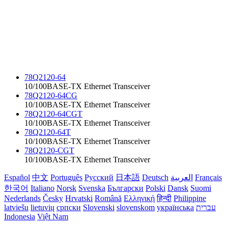
78Q2120-64
10/100BASE-TX Ethernet Transceiver
78Q2120-64CG
10/100BASE-TX Ethernet Transceiver
78Q2120-64CGT
10/100BASE-TX Ethernet Transceiver
78Q2120-64T
10/100BASE-TX Ethernet Transceiver
78Q2120-CGT
10/100BASE-TX Ethernet Transceiver
Español
中文
Português
Русский
日本語
Deutsch
العربية
Français
한국어
Italiano
Norsk
Svenska
Български
Polski
Dansk
Suomi
Nederlands
Česky
Hrvatski
Română
Ελληνική
हिन्दी
Philippine
latviešu
lietuvių
српски
Slovenski
slovenskom
українська
עברית
Indonesia
Việt Nam